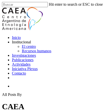
Skip
Hit enter to search or ESC to close
to
Close
main
Search
content
search
Menu
Inicio
Institucional
El centro
Recursos humanos
Investigaciones
Publicaciones
Actividades
Iniciativa Plexus
Contacto
instagram
search
All Posts By
CAEA